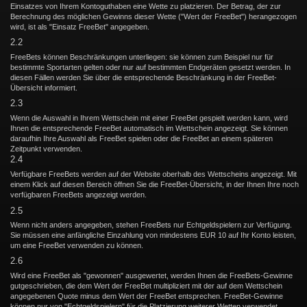
Einsatzes von Ihrem Kontoguthaben eine Wette zu platzieren. Der Betrag, der zur
Berechnung des möglichen Gewinns dieser Wette ("Wert der FreeBet") herangezogen
wird, ist als "Einsatz FreeBet" angegeben.
2.2
FreeBets können Beschränkungen unterliegen: sie können zum Beispiel nur für
bestimmte Sportarten gelten oder nur auf bestimmten Endgeräten gesetzt werden. In
diesen Fällen werden Sie über die entsprechende Beschränkung in der FreeBet-
Übersicht informiert.
2.3
Wenn die Auswahl in Ihrem Wettschein mit einer FreeBet gespielt werden kann, wird
Ihnen die entsprechende FreeBet automatisch im Wettschein angezeigt. Sie können
daraufhin Ihre Auswahl als FreeBet spielen oder die FreeBet an einem späteren
Zeitpunkt verwenden.
2.4
Verfügbare FreeBets werden auf der Website oberhalb des Wettscheins angezeigt. Mit
einem Klick auf diesen Bereich öffnen Sie die FreeBet-Übersicht, in der Ihnen Ihre noch
verfügbaren FreeBets angezeigt werden.
2.5
Wenn nicht anders angegeben, stehen FreeBets nur Echtgeldspielern zur Verfügung.
Sie müssen eine anfängliche Einzahlung von mindestens EUR 10 auf Ihr Konto leisten,
um eine FreeBet verwenden zu können.
2.6
Wird eine FreeBet als "gewonnen" ausgewertet, werden Ihnen die FreeBets-Gewinne
gutgeschrieben, die dem Wert der FreeBet multipliziert mit der auf dem Wettschein
angegebenen Quote minus dem Wert der FreeBet entsprechen. FreeBet-Gewinne
können nur von "Echtgeldspielern" für die Platzierung weiterer Wetten verwendet